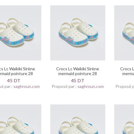
s Lc Waikiki Sirène
Crocs Lc Waikiki Sirène
Crocs L
rmaid pointure 28
mermaid pointure 28
merma
45 DT
45 DT
é par :
saghroun.com
Proposé par :
saghroun.com
Proposé p