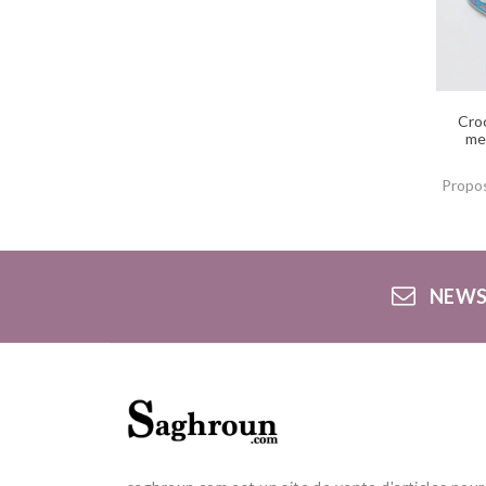
Croc
me
Propos
NEWS