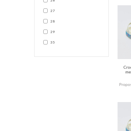
26
27
28
29
35
Croc
me
Propos