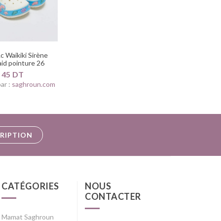
c Waikiki Sirène
id pointure 26
45 DT
ar :
saghroun.com
CRIPTION
CATÉGORIES
NOUS
CONTACTER
Mamat Saghroun