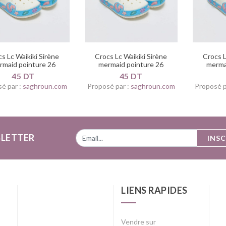
s Lc Waikiki Sirène
Crocs Lc Waikiki Sirène
Crocs L
rmaid pointure 26
mermaid pointure 26
merma
45 DT
45 DT
é par :
saghroun.com
Proposé par :
saghroun.com
Proposé p
LETTER
INS
LIENS RAPIDES
Vendre sur