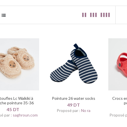
oufles Lc Waikiki à
Pointure 26 water socks
Crocs en
che pointure 35-36
p
49 DT
45 DT
Proposé par :
No ra
é par :
saghroun.com
Proposé p