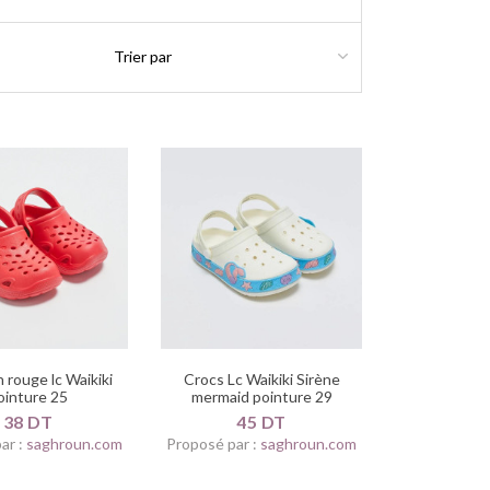
 rouge lc Waikiki
Crocs Lc Waikiki Sirène
ointure 25
mermaid pointure 29
38 DT
45 DT
ar :
saghroun.com
Proposé par :
saghroun.com