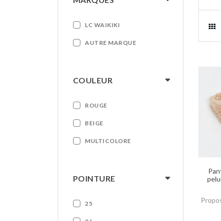
LC WAIKIKI
AUTRE MARQUE
COULEUR
ROUGE
BEIGE
MULTICOLORE
Pant
POINTURE
pelu
Propos
25