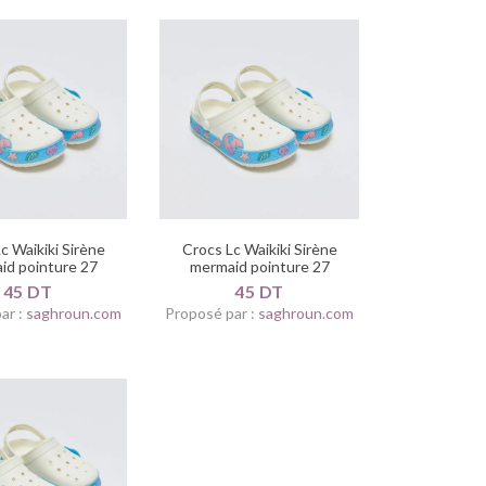
c Waikiki Sirène
Crocs Lc Waikiki Sirène
id pointure 27
mermaid pointure 27
45 DT
45 DT
ar :
saghroun.com
Proposé par :
saghroun.com