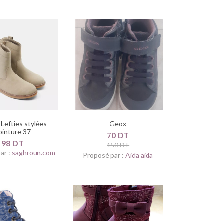
Lefties stylées
Geox
ointure 37
70 DT
98 DT
150 DT
ar :
saghroun.com
Proposé par :
Aida aida