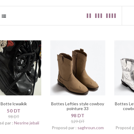
Botte lcwaikik
Bottes Lefties style cowboy
Bottes Le
pointure 33
cowbo
50 DT
98 DT
98 DT
129 DT
sé par :
Nesrine jebali
Proposé par :
saghroun.com
Proposé p