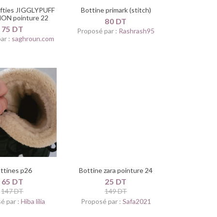
efties JIGGLYPUFF
Bottine primark (stitch)
N pointure 22
80 DT
75 DT
Proposé par :
Rashrash95
ar :
saghroun.com
ttines p26
Bottine zara pointure 24
65 DT
25 DT
147 DT
149 DT
é par :
Hiba lilia
Proposé par :
Safa2021