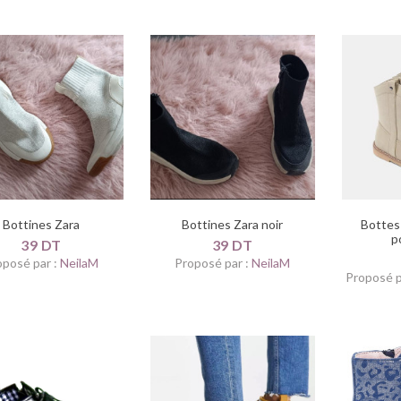
Bottines Zara
Bottines Zara noir
Bottes 
p
39 DT
39 DT
oposé par :
NeilaM
Proposé par :
NeilaM
Proposé p