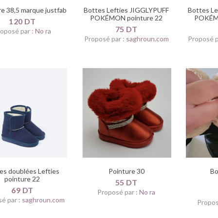
re 38,5 marque justfab
Bottes Lefties JIGGLYPUFF
Bottes L
POKÉMON pointure 22
POKÉMO
120 DT
75 DT
oposé par :
No ra
Proposé par :
saghroun.com
Proposé p
es doublées Lefties
Pointure 30
Bo
pointure 22
55 DT
69 DT
Proposé par :
No ra
é par :
saghroun.com
Propos