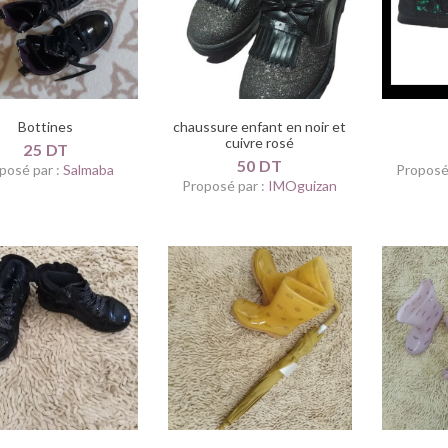
Bottines
chaussure enfant en noir et
cuivre rosé
25 DT
50 DT
posé par :
Salmaba
Proposé
Proposé par :
IMOguizan