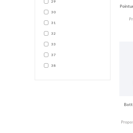
29
Pointu
30
Pr
31
32
33
37
38
Bott
Propos