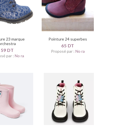
ure 23 marque
Pointure 24 superbes
orchestra
65 DT
59 DT
Proposé par :
No ra
sé par :
No ra