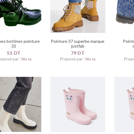
es bottines pointure
Pointure 37 superbe marque
Point
32
justfab
55 DT
79 DT
oposé par :
No ra
Proposé par :
No ra
Propo