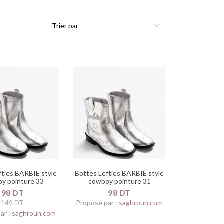
fties BARBIE style
Bottes Lefties BARBIE style
y pointure 33
cowboy pointure 31
98 DT
98 DT
149 DT
Proposé par :
saghroun.com
ar :
saghroun.com