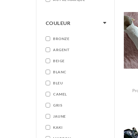
COULEUR
BRONZE
ARGENT
BEIGE
BLANC
BLEU
Pr
CAMEL
GRIS
JAUNE
KAKI