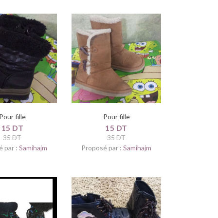
Pour fille
Pour fille
15 DT
15 DT
35 DT
35 DT
 par :
Samihajm
Proposé par :
Samihajm