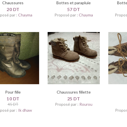
Chaussures
Bottes et parapluie
Botte
20 DT
57 DT
posé par :
Chayma
Proposé par :
Chayma
Propos
Pour fille
Chaussures fillette
10 DT
25 DT
45 DT
Proposé par :
Rourou
posé par :
Ik dhaw
Propos