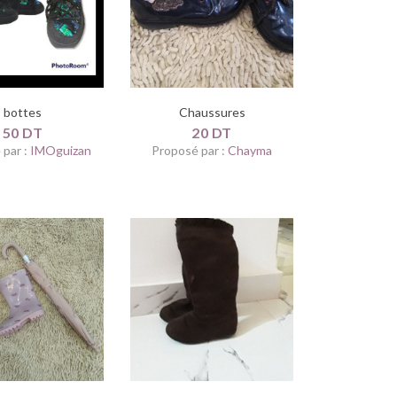
bottes
Chaussures
50 DT
20 DT
 par :
IMOguizan
Proposé par :
Chayma