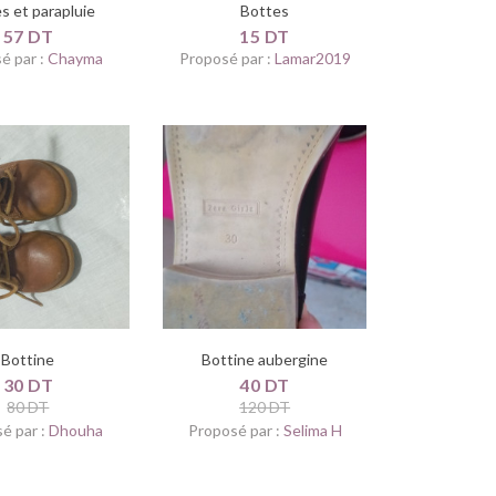
s et parapluie
Bottes
57 DT
15 DT
é par :
Chayma
Proposé par :
Lamar2019
Bottine
Bottine aubergine
30 DT
40 DT
80 DT
120 DT
é par :
Dhouha
Proposé par :
Selima H