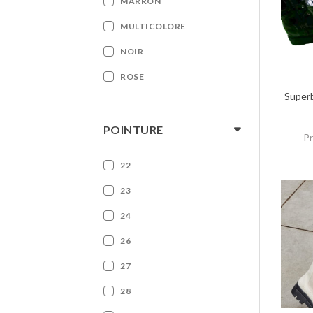
MARRON
MULTICOLORE
NOIR
ROSE
Superb
POINTURE
Pr
22
23
24
26
27
28