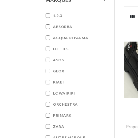
1.2.3
ABSORBA
ACQUA DI PARMA
LEFTIES
ASOS
GEOX
KIABI
LC WAIKIKI
ORCHESTRA
PRIMARK
Propo
ZARA
AUTRE MARQUE