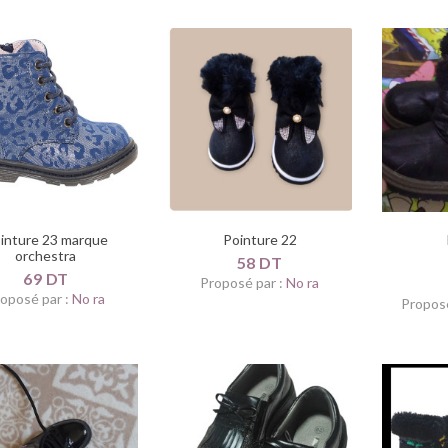
inture 23 marque
Pointure 22
orchestra
58 DT
69 DT
Proposé par :
No ra
oposé par :
No ra
Proposé