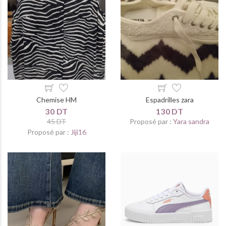
Chemise HM
Espadrilles zara
30 DT
130 DT
45 DT
Proposé par :
Yara sandra
Proposé par :
Jiji16