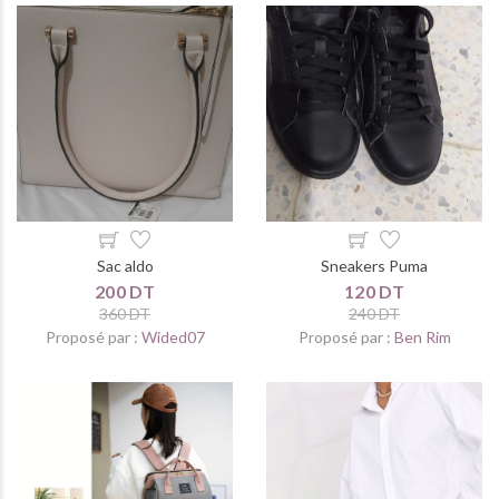
Sac aldo
Sneakers Puma
200 DT
120 DT
360 DT
240 DT
Proposé par :
Wided07
Proposé par :
Ben Rim