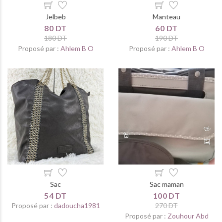
Jelbeb
Manteau
80 DT
60 DT
180 DT
190 DT
Proposé par :
Ahlem B O
Proposé par :
Ahlem B O
Sac
Sac maman
54 DT
100 DT
Proposé par :
dadoucha1981
270 DT
Proposé par :
Zouhour Abd