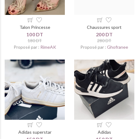
Talon Princesse
Chaussures sport
100 DT
200 DT
180 DT
280 DT
Proposé par :
RimeAK
Proposé par :
Ghofranee
Adidas superstar
Adidas