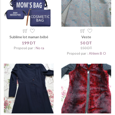
Sublime lot maman bébé
Veste
199 DT
50 DT
Proposé par :
No ra
150 DT
Proposé par :
Ahlem B O