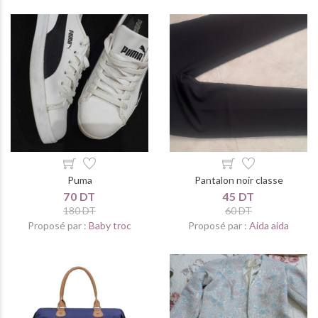
Puma
Pantalon noir classe
70 DT
45 DT
180 DT
60 DT
Proposé par :
Baby troc
Proposé par :
Aida aida