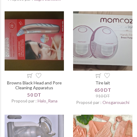
Browns Black Head and Pore
Tire lait
Cleaning Apparatus
650 DT
50 DT
910 DT
Proposé par :
Halo_Rana
Proposé par :
Onsgarouachi