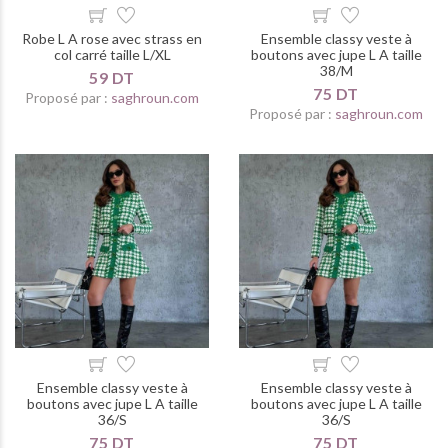
Robe L A rose avec strass en
Ensemble classy veste à
col carré taille L/XL
boutons avec jupe L A taille
38/M
59 DT
75 DT
Proposé par :
saghroun.com
Proposé par :
saghroun.com
Ensemble classy veste à
Ensemble classy veste à
boutons avec jupe L A taille
boutons avec jupe L A taille
36/S
36/S
75 DT
75 DT