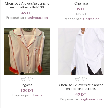
Chemise L A oversize blanche
Chemise
en popeline taille M 38
39 DT
49 DT
139 DT
Proposé par :
saghroun.com
Proposé par :
Chaima jnb
Pyjama
Chemise L A oversize blanche
en popeline taille 40
120 DT
49 DT
Proposé par :
Twiiita
Proposé par :
saghroun.com