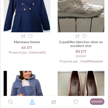
Manteaux femme
Espadrilles blanches silver en
excellent état
65 DT
80 DT
Proposé par :
Emna nefzi
150 DT
Proposé par :
OumMohamed
VENDRE