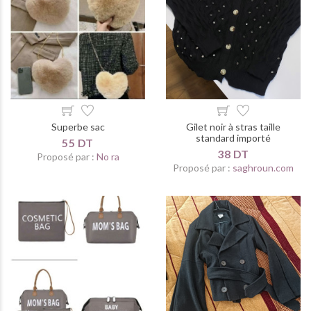
Superbe sac
Gilet noir à stras taille
standard importé
55 DT
38 DT
Proposé par :
No ra
Proposé par :
saghroun.com