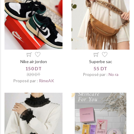
Nike air jordon
Superbe sac
150 DT
55 DT
320 DT
Proposé par :
No ra
Proposé par :
RimeAK