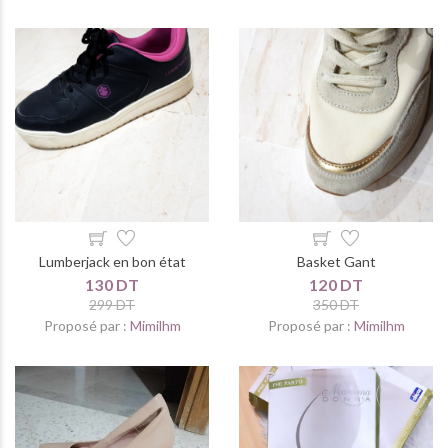
Lumberjack en bon état
Basket Gant
130 DT
120 DT
299 DT
350 DT
Proposé par :
Mimilhm
Proposé par :
Mimilhm