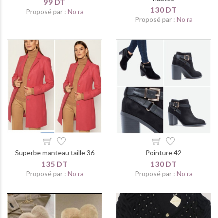
99 DT
130 DT
Proposé par :
No ra
Proposé par :
No ra
Superbe manteau taille 36
Pointure 42
135 DT
130 DT
Proposé par :
No ra
Proposé par :
No ra