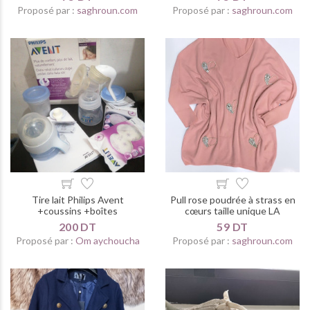
Proposé par :
saghroun.com
Proposé par :
saghroun.com
Tire lait Philips Avent
Pull rose poudrée à strass en
+coussins +boîtes
cœurs taille unique LA
200 DT
59 DT
Proposé par :
Om aychoucha
Proposé par :
saghroun.com