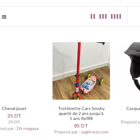
Cheval jouet
Trottinette Cars Smoby
Casque
apartir de 2 ans jusqu’à
25 DT
5 ans Ref88
25 DT
Proposé p
85 DT
osé par :
Dh reagaya
Proposé par :
saghroun.com