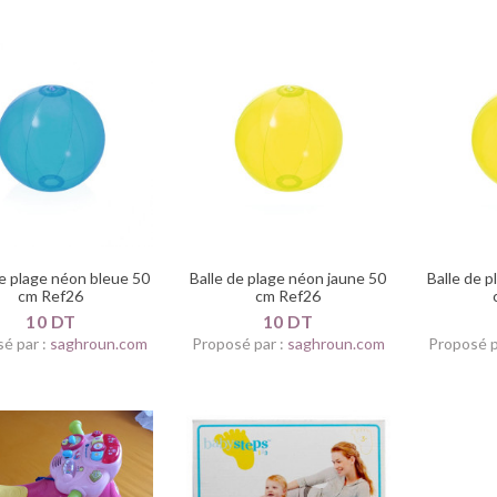
de plage néon bleue 50
Balle de plage néon jaune 50
Balle de 
cm Ref26
cm Ref26
10 DT
10 DT
é par :
saghroun.com
Proposé par :
saghroun.com
Proposé p