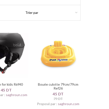
 for kids Réf40
Bouée culotte 79cm/79cm
Ref26
45 DT
45 DT
ar :
saghroun.com
79 DT
Proposé par :
saghroun.com