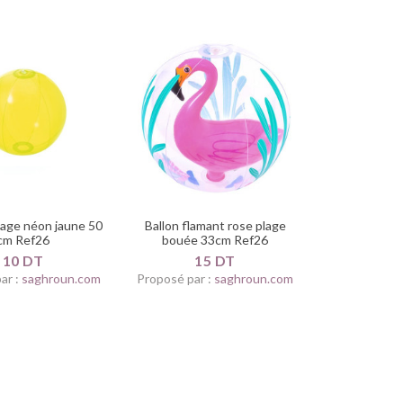
plage néon jaune 50
Ballon flamant rose plage
cm Ref26
bouée 33cm Ref26
10 DT
15 DT
ar :
saghroun.com
Proposé par :
saghroun.com