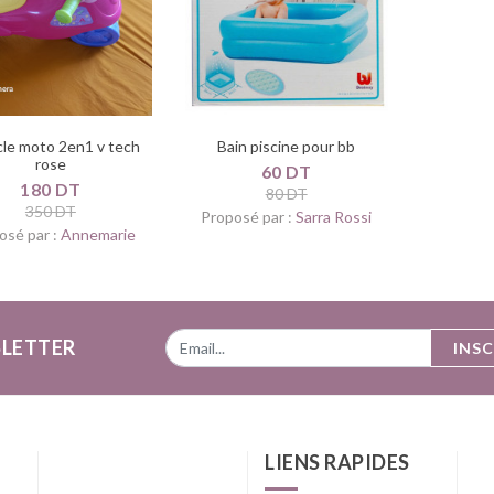
cle moto 2en1 v tech
Bain piscine pour bb
rose
60 DT
180 DT
80 DT
350 DT
Proposé par :
Sarra Rossi
osé par :
Annemarie
LETTER
INS
LIENS RAPIDES