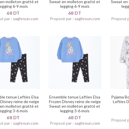
en molleton gratté et
Sweat en molleton gratté et
Sweat en 
legging 6-9 mois
legging 6-9 mois
legg
68 DT
68 DT
é par :
saghroun.com
Proposé par :
saghroun.com
Proposé p
le tenue Lefties Elsa
Ensemble tenue Lefties Elsa
Pyjama B
 Disney reine de neige
Frozen Disney reine de neige
Lefties 
en molleton gratté et
Sweat en molleton gratté et
legging 3-6 mois
legging 3-6 mois
68 DT
68 DT
Proposé p
é par :
saghroun.com
Proposé par :
saghroun.com