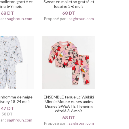
molleton gratté et
Sweat en molleton gratté et
ing 6-9 mois
legging 3-6 mois
68 DT
68 DT
ar :
saghroun.com
Proposé par :
saghroun.com
onhomme de neige
ENSEMBLE tenue Lc Waikiki
Disney 18-24 mois
Minnie Mouse et ses amies
Disney SWEAT ET legging
47 DT
côtelé 3-6 mois
58 DT
68 DT
ar :
saghroun.com
Proposé par :
saghroun.com