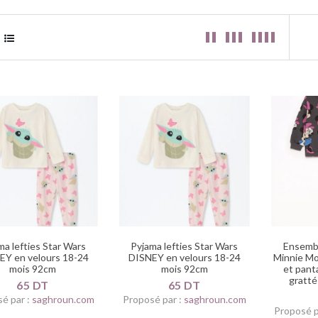
ma lefties Star Wars
Pyjama lefties Star Wars
Ensembl
EY en velours 18-24
DISNEY en velours 18-24
Minnie M
mois 92cm
mois 92cm
et pant
gratté
65 DT
65 DT
é par :
saghroun.com
Proposé par :
saghroun.com
Proposé p