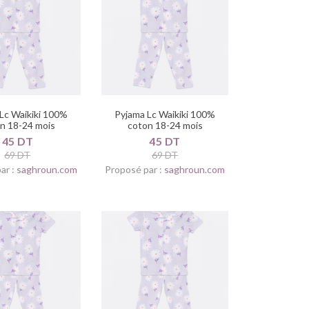
Lc Waikiki 100%
Pyjama Lc Waikiki 100%
n 18-24 mois
coton 18-24 mois
45 DT
45 DT
69 DT
69 DT
ar :
saghroun.com
Proposé par :
saghroun.com