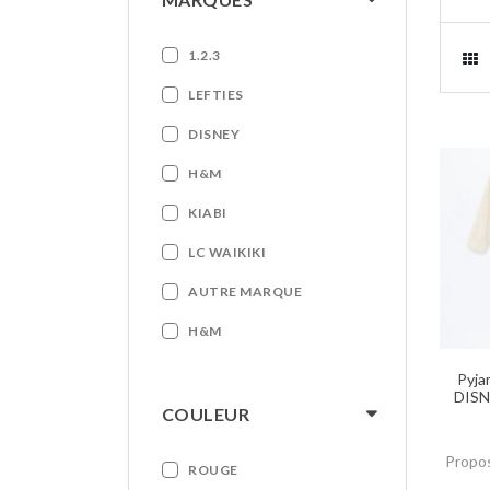
1.2.3
LEFTIES
DISNEY
H&M
KIABI
LC WAIKIKI
AUTRE MARQUE
H&M
Pyja
DISN
COULEUR
Propos
ROUGE