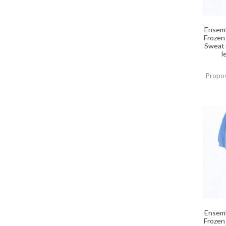
Ensemb
Frozen
Sweat 
l
Propos
Ensemb
Frozen