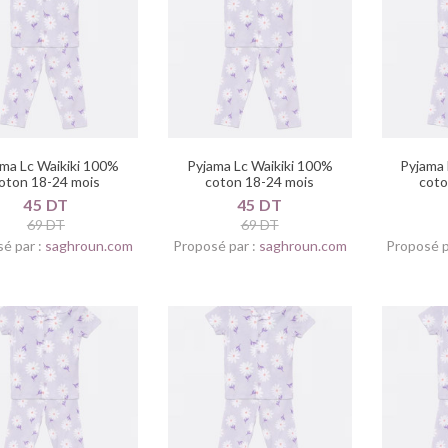
ma Lc Waikiki 100%
Pyjama Lc Waikiki 100%
Pyjama 
oton 18-24 mois
coton 18-24 mois
coto
45 DT
45 DT
69 DT
69 DT
é par :
saghroun.com
Proposé par :
saghroun.com
Proposé p