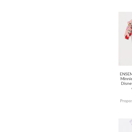
ENSEM
Minni
Disne
Propos