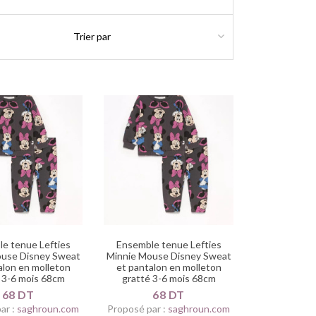
e tenue Lefties
Ensemble tenue Lefties
ouse Disney Sweat
Minnie Mouse Disney Sweat
alon en molleton
et pantalon en molleton
 3-6 mois 68cm
gratté 3-6 mois 68cm
68 DT
68 DT
ar :
saghroun.com
Proposé par :
saghroun.com