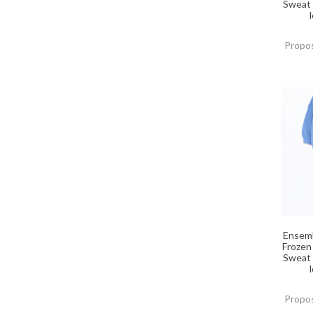
Sweat 
Propos
Ensemb
Frozen
Sweat 
Propos