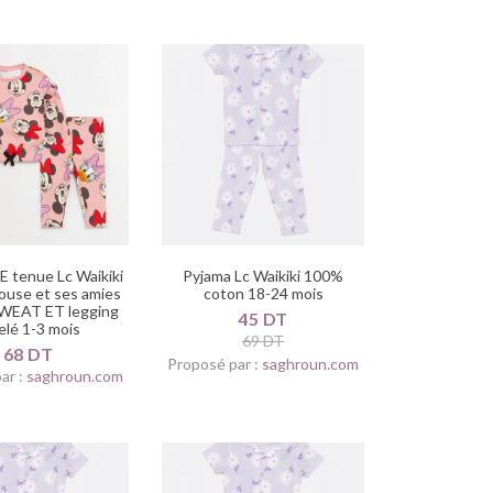
 tenue Lc Waikiki
Pyjama Lc Waikiki 100%
ouse et ses amies
coton 18-24 mois
SWEAT ET legging
45 DT
elé 1-3 mois
69 DT
68 DT
Proposé par :
saghroun.com
ar :
saghroun.com