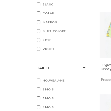
BLANC
CORAIL
MARRON
MULTICOLORE
ROSE
VIOLET
Pyjam
TAILLE
Disney
Propos
NOUVEAU-NÉ
1 MOIS
3 MOIS
6 MOIS