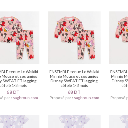
BLE tenue Lc Waikiki
ENSEMBLE tenue Lc Waikiki
ENSEMBLE
e Mouse et ses amies
Minnie Mouse et ses amies
Minnie M
y SWEAT ET legging
Disney SWEAT ET legging
Disney 
côtelé 1-3 mois
côtelé 1-3 mois
côt
68 DT
68 DT
é par :
saghroun.com
Proposé par :
saghroun.com
Proposé p